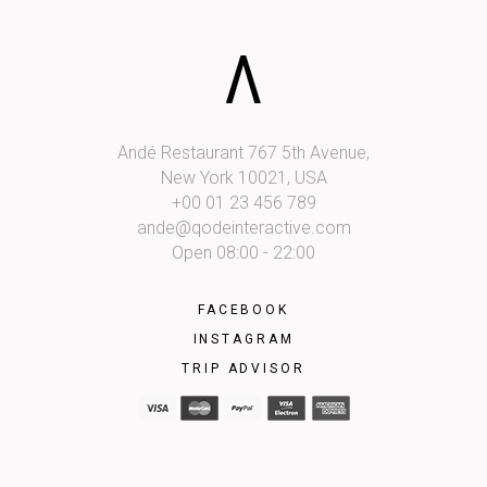
Andé Restaurant 767 5th Avenue,
New York 10021, USA
+00 01 23 456 789
ande@qodeinteractive.com
Open 08:00 - 22:00
FACEBOOK
INSTAGRAM
TRIP ADVISOR