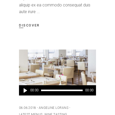
aliquip ex ea commodo consequat duis
aute irure
DISCOVER
Audio
00:00
00:00
Player
06.06.2018
ANGELINE LORANS
LATEST MENUS
,
WINE TASTING