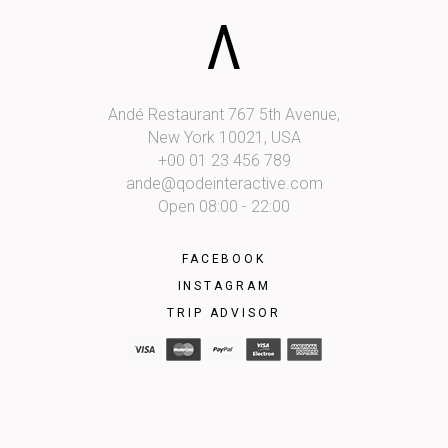
Andé Restaurant 767 5th Avenue,
New York 10021, USA
+00 01 23 456 789
ande@qodeinteractive.com
Open 08:00 - 22:00
FACEBOOK
INSTAGRAM
TRIP ADVISOR