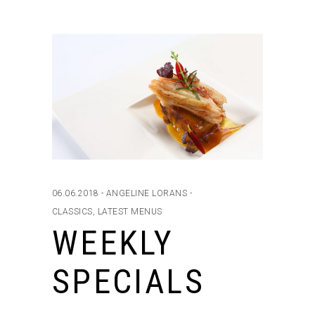
06.06.2018
ANGELINE LORANS
CLASSICS
,
LATEST MENUS
WEEKLY
SPECIALS