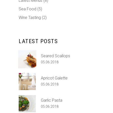
Latest Menus
(8)
Sea Food
(5)
Wine Tasting
(2)
LATEST POSTS
Seared Scallops
05.06.2018
Apricot Galette
05.06.2018
Garlic Pasta
05.06.2018