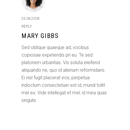
25.06.2018
REPLY
MARY GIBBS
Sed oblique quaeque ad, vocibus
copiosae expetendis pri eu. Te sed
platonem urbanitas. Vis soluta eleifend
aliquando ne, quo id alienum reformidans.
Ei nisl fugit placerat eos, perpetua
indoctum consectetuer est id, mundi tollit
mel eu. Vide intellegat et mel, id mea quas
singulis.