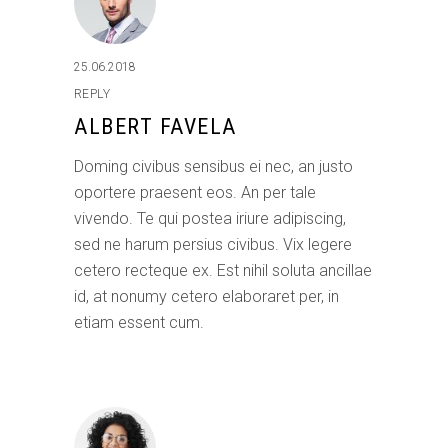
25.06.2018
REPLY
ALBERT FAVELA
Doming civibus sensibus ei nec, an justo
oportere praesent eos. An per tale
vivendo. Te qui postea iriure adipiscing,
sed ne harum persius civibus. Vix legere
cetero recteque ex. Est nihil soluta ancillae
id, at nonumy cetero elaboraret per, in
etiam essent cum.