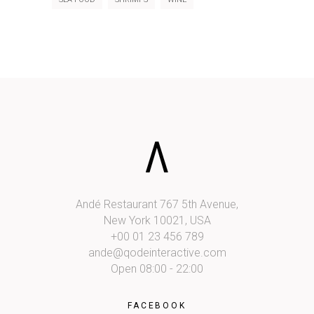
Andé Restaurant 767 5th Avenue,
New York 10021, USA
+00 01 23 456 789
ande@qodeinteractive.com
Open 08:00 - 22:00
FACEBOOK