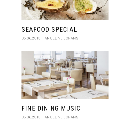
SEAFOOD SPECIAL
06.06.2018
ANGELINE LORANS
FINE DINING MUSIC
06.06.2018
ANGELINE LORANS