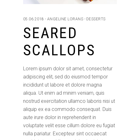
05.06.2018
ANGELINE LORANS
DESSERTS
SEARED
SCALLOPS
Lorem ipsum dolor sit amet, consectetur
adipiscing elit, sed do eiusmod tempor
incididunt ut labore et dolore magna
aliqua. Ut enim ad minim veniam, quis
nostrud exercitation ullamco laboris nisi ut
aliquip ex ea commodo consequat. Duis
aute irure dolor in reprehenderit in
voluptate velit esse cillum dolore eu fugiat
nulla pariatur. Excepteur sint occaecat