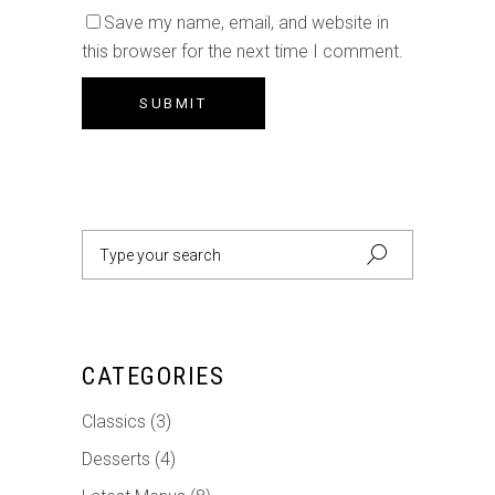
Save my name, email, and website in
this browser for the next time I comment.
Search
for:
CATEGORIES
Classics
(3)
Desserts
(4)