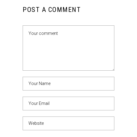
POST A COMMENT